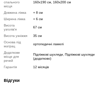
спального
160х190 см, 160х200 см
місця
Довжина ліжка
+ 8 см
Ширина ліжка
+ 6 см
Висота
67 см
узголів'я
Висота узніжжя
35 см
Основа під
ортопедичні ламелі
матрац
Додаткове
Підліжкові шухляди, Підліжкові шухляди
місце для
(додатково)
речей
Гарантія
12 місяців
Відгуки