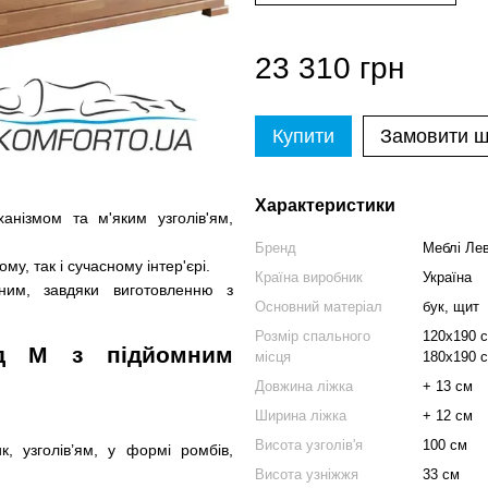
23 310 грн
Купити
Замовити 
Характеристики
ізмом та м'яким узголів'ям,
Бренд
Меблі Ле
му, так і сучасному інтер'єрі.
Країна виробник
Україна
ним, завдяки виготовленню з
Основний матеріал
бук, щит
Розмір спального
120х190 с
рд М з підйомним
місця
180х190 с
Довжина ліжка
+ 13 см
Ширина ліжка
+ 12 см
Висота узголів'я
100 см
, узголів’ям, у формі ромбів,
Висота узніжжя
33 см