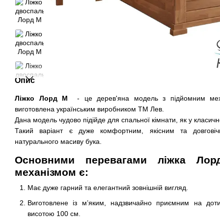
Опис
Ліжко Лорд М
- це дерев'яна модель з підйомним механ
виготовлена українським виробником ТМ Лев.
Дана модель чудово підійде для спальної кімнати, як у класично
Такий варіант є дуже комфортним, якісним та довговіч
натурального масиву бука.
Основними перевагами ліжка Ло
механізмом є:
Має дуже гарний та елегантний зовнішній вигляд.
Виготовлене із м’яким, надзвичайно приємним на дотик
висотою 100 см.