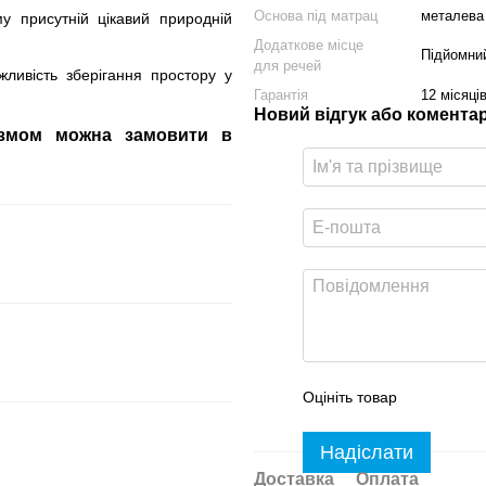
Основа під матрац
металева
у присутній цікавий природній
Додаткове місце
Підйомни
для речей
ливість зберігання простору у
Гарантія
12 місяці
Новий відгук або комента
ізмом можна замовити в
Оцініть товар
Надіслати
Доставка
Оплата