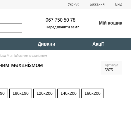
Укр
Рус
Бажання
Вхід
067 750 50 78
Мій кошик
Передзвонити вам?
и
Дивани
Акції
Лорд М з підйомним механізмом
мним механізмом
Артикул
5875
190
180x190
120x200
140x200
160x200