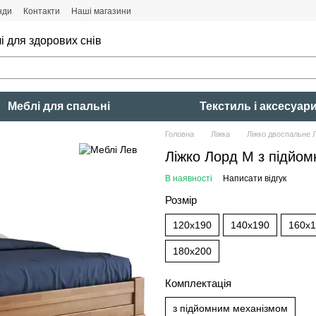
нди
Контакти
Наші магазини
і для здорових снів
Меблі для спальні
Текстиль і аксесуар
Головна
Ліжка
Ліжко двоспальне 
Ліжко Лорд М з підйо
В наявності
Написати відгук
Розмір
120x190
140x190
160x
180x200
Комплектація
з підйомним механізмом