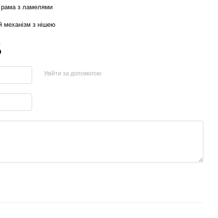
 рама з ламелями
й механізм з нішею
в
р
Увійти за допомогою