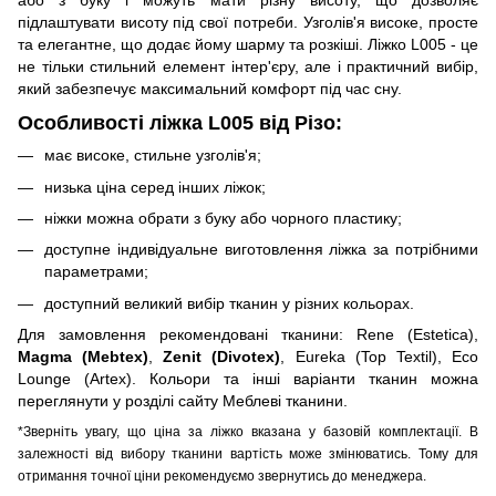
підлаштувати висоту під свої потреби. Узголів'я високе, просте
та елегантне, що додає йому шарму та розкіші. Ліжко L005 - це
не тільки стильний елемент інтер'єру, але і практичний вибір,
який забезпечує максимальний комфорт під час сну.
Особливості ліжка L005 від Різо:
має високе, стильне узголів'я;
низька ціна серед інших ліжок;
ніжки можна обрати з буку або чорного пластику;
доступне індивідуальне виготовлення ліжка за потрібними
параметрами;
доступний великий вибір тканин у різних кольорах.
Для замовлення рекомендовані тканини: Rene (Estetica),
Magma (Mebtex)
,
Zenit (Divotex)
, Eureka (Top Textil), Eco
Lounge (Artex). Кольори та інші варіанти тканин можна
переглянути у розділі сайту
Меблеві тканини
.
*Зверніть увагу, що ціна за ліжко вказана у базовій комплектації. В
залежності від вибору тканини вартість може змінюватись. Тому для
отримання точної ціни рекомендуємо звернутись до менеджера.