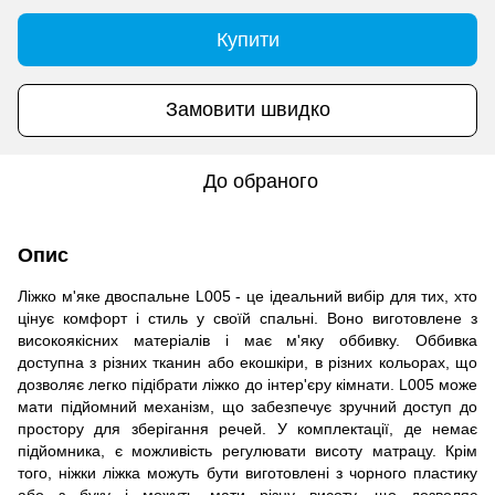
Купити
Замовити швидко
До обраного
Опис
Ліжко м'яке двоспальне L005 - це ідеальний вибір для тих, хто
цінує комфорт і стиль у своїй спальні. Воно виготовлене з
високоякісних матеріалів і має м'яку оббивку. Оббивка
доступна з різних тканин або екошкіри, в різних кольорах, що
дозволяє легко підібрати ліжко до інтер'єру кімнати. L005 може
мати підйомний механізм, що забезпечує зручний доступ до
простору для зберігання речей. У комплектації, де немає
підйомника, є можливість регулювати висоту матрацу. Крім
того, ніжки ліжка можуть бути виготовлені з чорного пластику
або з буку і можуть мати різну висоту, що дозволяє