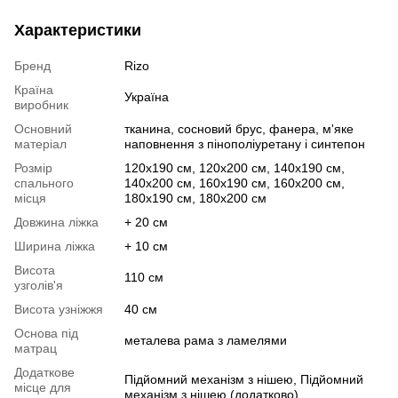
Характеристики
Бренд
Rizo
Країна
Україна
виробник
Основний
тканина, сосновий брус, фанера, м'яке
матеріал
наповнення з пінополіуретану і синтепон
Розмір
120х190 см, 120х200 см, 140х190 см,
спального
140х200 см, 160х190 см, 160х200 см,
місця
180х190 см, 180х200 см
Довжина ліжка
+ 20 см
Ширина ліжка
+ 10 см
Висота
110 см
узголів'я
Висота узніжжя
40 см
Основа під
металева рама з ламелями
матрац
Додаткове
Підйомний механізм з нішею, Підйомний
місце для
механізм з нішею (додатково)