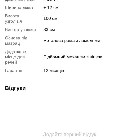
Ширина ліжка
+ 12 см
Висота
100 см
узголів'я
Висота узніжжя
33 см
Основа під
металева рама з ламелями
матрац
Додаткове
місце для
Підйомний механізм з нішею
речей
Гарантія
12 місяців
Відгуки
Додайте перший відгук