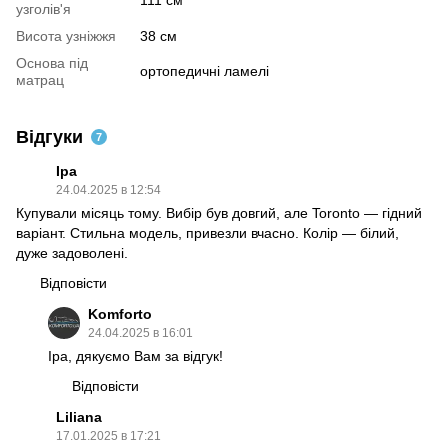
узголів'я
Висота узніжжя
38 см
Основа під
ортопедичні ламелі
матрац
Відгуки
7
Іра
24.04.2025 в 12:54
Купували місяць тому. Вибір був довгий, але Toronto — гідний
варіант. Стильна модель, привезли вчасно. Колір — білий,
дуже задоволені.
Відповісти
Komforto
24.04.2025 в 16:01
Іра, дякуємо Вам за відгук!
Відповісти
Liliana
17.01.2025 в 17:21