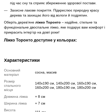
під час сну та сприяє збереженню здорової постави.
Захисне лакове покриття. Підкреслює природну красу
дерева та захищає його від вологи й подряпин.
Оберіть дерев’яне
ліжко Торонто
– надійне, стильне та
функціональне двоспальне ліжко, яке подарує вам комфорт і
прикрасить інтер’єр на довгі роки!
Ліжко Торонто доступне у кольорах:
Характеристики
Основний
сосна, масив
матеріал
Розмір
140х190 см, 140х200 см, 160х190 см,
спального
160х200 см, 180х190 см, 180х200 см
місця
Довжина ліжка
+ 8 см
Ширина ліжка
+ 7 см
Висота
111 см