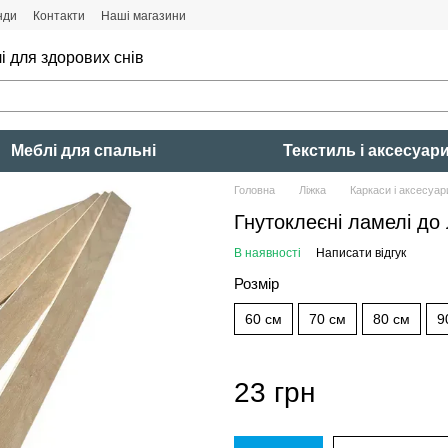
нди
Контакти
Наші магазини
і для здорових снів
Меблі для спальні
Текстиль і аксесуар
Головна
Ліжка
Каркаси і аксесуар
Гнутоклеєні ламелі до 
В наявності
Написати відгук
Розмір
60 см
70 см
80 см
9
23 грн