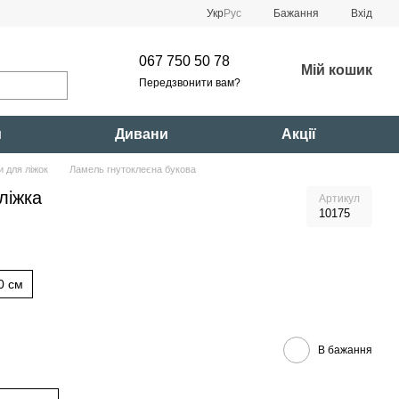
Укр
Рус
Бажання
Вхід
067 750 50 78
Мій кошик
Передзвонити вам?
и
Дивани
Акції
и для ліжок
Ламель гнутоклеєна букова
ліжка
Артикул
10175
0 см
В бажання