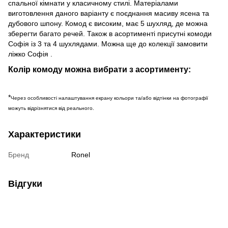
спальної кімнати у класичному стилі.
Матеріалами
виготовлення даного варіанту є поєднання масиву ясена та
дубового шпону.
Комод є високим, має 5 шухляд, де можна
зберегти багато речей.
Також в асортименті присутні комоди
Софія із 3 та 4 шухлядами.
Можна ще до колекції замовити
ліжко Софія
.
Колір комоду можна вибрати з асортименту:
*
Через особливості налаштування екрану кольори та/або відтінки на фотографії
можуть відрізнятися від реального.
Характеристики
Бренд
Ronel
Відгуки