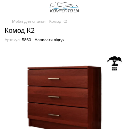
Меблі для спальні
Комод К2
Комод К2
Артикул:
5860
Написати відгук