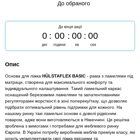
До обраного
До кінця акції
0
00
00
00
дні
години
хв
сек
Опис
Основа для ліжка
HÜLSTAFLEX BASIC
- рама з ламелями під
матраци, створена для максимального комфорту та
індивідуального налаштування. Такий ламельний каркас
оснащений березовими ламелями та запатентованими
регуляторами жорсткості в зоні попереку/тазу, що дозволяє
підібрати оптимальний рівень підтримки для кожного. На
нашому ринку такі ламельні основи є доволі рідкісним
товаром, адже вони виготовляються в Німеччині. Ця решітка
зроблена з вимогами і потребами для меблевого ринку
Європи. В Україні потребу виробників меблів преміум класу, які
хочуть укомплектувати свої ліжка якісними та