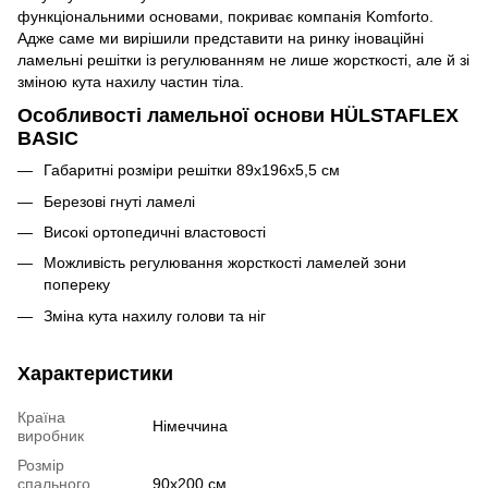
функціональними основами, покриває компанія Komforto.
Адже саме ми вирішили представити на ринку іноваційні
ламельні решітки із регулюванням не лише жорсткості, але й зі
зміною кута нахилу частин тіла.
Особливості ламельної основи HÜLSTAFLEX
BASIC
Габаритні розміри решітки 89х196х5,5 см
Березові гнуті ламелі
Високі ортопедичні властовості
Можливість регулювання жорсткості ламелей зони
попереку
Зміна кута нахилу голови та ніг
Характеристики
Країна
Німеччина
виробник
Розмір
спального
90х200 см