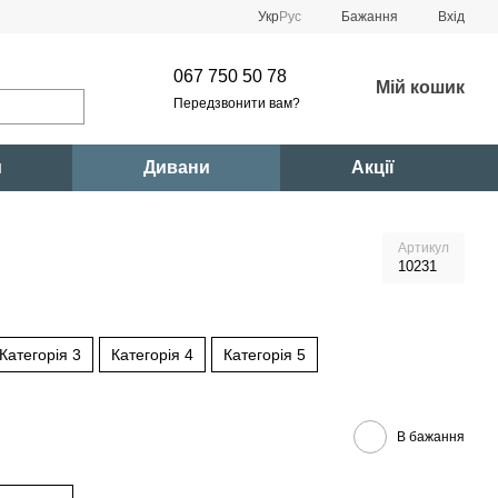
Укр
Рус
Бажання
Вхід
067 750 50 78
Мій кошик
Передзвонити вам?
и
Дивани
Акції
Артикул
10231
Категорія 3
Категорія 4
Категорія 5
В бажання