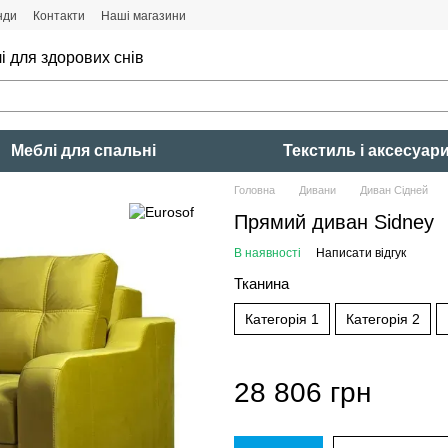
нди
Контакти
Наші магазини
і для здорових снів
Меблі для спальні
Текстиль і аксесуар
Головна
Дивани
Диван Сідней
Прямий диван Sidney
В наявності
Написати відгук
Тканина
Категорія 1
Категорія 2
28 806 грн