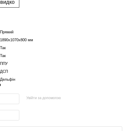
швидко
Прямий
1890х1070х800 мм
Так
Так
ППУ
ДСП
Дельфін
р
Увійти за допомогою