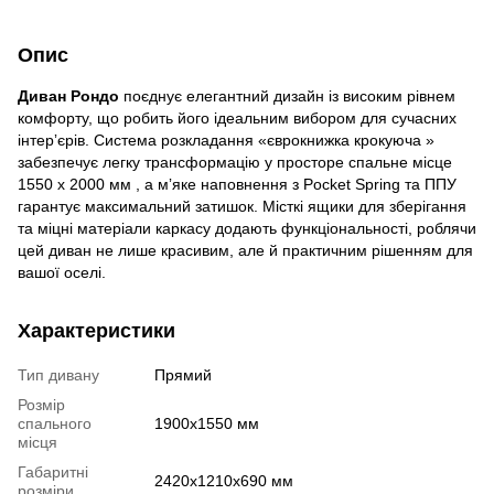
Опис
Диван Рондо
поєднує елегантний дизайн із високим рівнем
комфорту, що робить його ідеальним вибором для сучасних
інтерʼєрів. Система розкладання «єврокнижка крокуюча »
забезпечує легку трансформацію у просторе спальне місце
1550 х 2000 мм , а мʼяке наповнення з Pocket Spring та ППУ
гарантує максимальний затишок. Місткі ящики для зберігання
та міцні матеріали каркасу додають функціональності, роблячи
цей диван не лише красивим, але й практичним рішенням для
вашої оселі.
Характеристики
Тип дивану
Прямий
Розмір
спального
1900х1550 мм
місця
Габаритні
2420х1210х690 мм
розміри