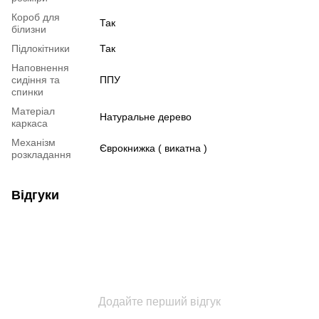
Короб для
Так
білизни
Підлокітники
Так
Наповнення
сидіння та
ППУ
спинки
Матеріал
Натуральне дерево
каркаса
Механізм
Єврокнижка ( викатна )
розкладання
Відгуки
Додайте перший відгук