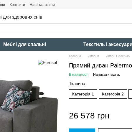
нди
Контакти
Наші магазини
і для здорових снів
Меблі для спальні
Текстиль і аксесуар
Головна
Дивани
Диван Палермо
Прямий диван Palermo
В наявності
Написати відгук
Тканина
Категорія 1
Категорія 2
26 578 грн