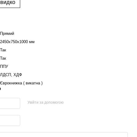
швидко
Прямий
2450х750х1000 мм
Так
Так
ППУ
ЛДСП, ХДФ
Єврокнижка ( викатна )
р
Увійти за допомогою