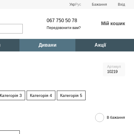
Укр
Рус
Бажання
Вхід
067 750 50 78
Мій кошик
Передзвонити вам?
и
Дивани
Акції
Артикул
10219
Категорія 3
Категорія 4
Категорія 5
В бажання