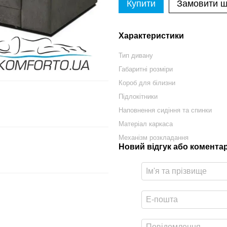
Купити
Замовити 
Характеристики
Тип дивану
Габаритні розміри
Короб для білизни
Підлокітники
Наповнення сидіння та спинки
Матеріал каркаса
Механізм розкладання
Новий відгук або комента