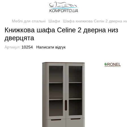
Меблі для спальні
Шафи
Шафа книжкова Селін 2 дверна н
Книжкова шафа Celine 2 дверна низ
дверцята
Артикул:
10254
Написати відгук