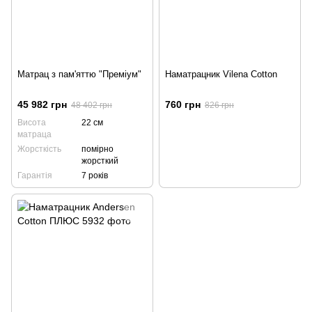
Матрац з пам'яттю "Преміум"
Наматрацник Vilena Cotton
45 982 грн
760 грн
48 402 грн
826 грн
Висота
22 см
матраца
Жорсткість
помірно
жорсткий
Гарантія
7 років