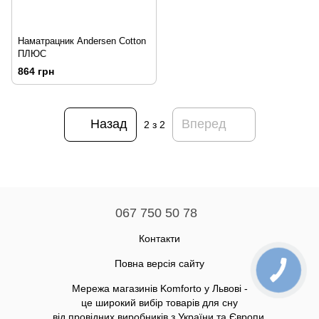
Наматрацник Andersen Cotton
ПЛЮС
864 грн
Назад
Вперед
2
з 2
067 750 50 78
Контакти
Повна версія сайту
Мережа магазинів Komforto у Львові -
це широкий вибір товарів для сну
від провідних виробників з України та Європи.