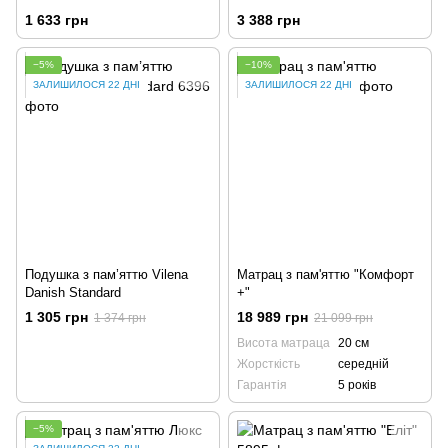
1 633 грн
3 388 грн
−5%
−10%
ЗАЛИШИЛОСЯ 22 ДНІ
ЗАЛИШИЛОСЯ 22 ДНІ
Подушка з пам’яттю Vilena
Матрац з пам'яттю "Комфорт
Danish Standard
+"
1 305 грн
18 989 грн
1 374 грн
21 099 грн
Висота матраца
20 см
Жорсткість
середній
Гарантія
5 років
−5%